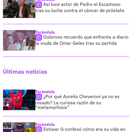
Así luce actor de Pedro el Escamoso
tras su lucha contra el cáncer de próstata
Farándula
Doloroso recuerdo que enfrenta a diario
la viuda de Omar Geles tras su partida
Últimas noticias
Farándula
¿Por qué Aurelio Cheveroni ya no es
rosado? La curiosa razón de su
"metamorfosis"
Farándula
Estiwar G confesó cómo era su vida en