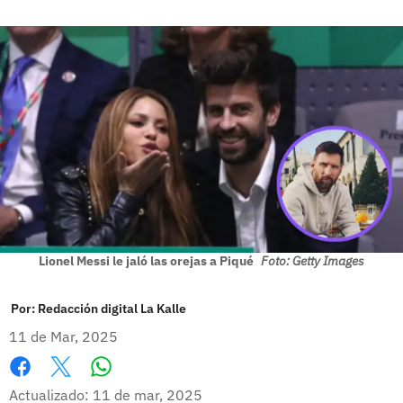
Lionel Messi le jaló las orejas a Piqué
Foto: Getty Images
Por:
Redacción digital La Kalle
11 de Mar, 2025
Whatsapp
Facebook
X
Actualizado: 11 de mar, 2025