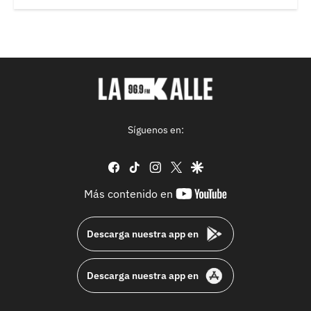
Síguenos en:
facebook
tiktok
instagram
twitter
google
youtube-
Más contenido en
footer
Descarga nuestra app en
Descarga nuestra app en