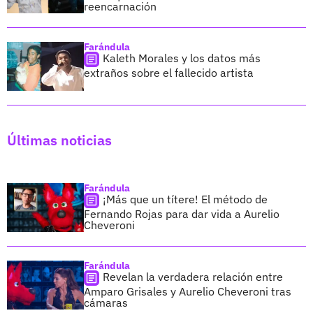
reencarnación
Farándula
Kaleth Morales y los datos más
extraños sobre el fallecido artista
Últimas noticias
Farándula
¡Más que un títere! El método de
Fernando Rojas para dar vida a Aurelio
Cheveroni
Farándula
Revelan la verdadera relación entre
Amparo Grisales y Aurelio Cheveroni tras
cámaras