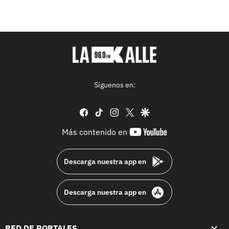
Síguenos en:
facebook
tiktok
instagram
twitter
google
youtube-
Más contenido en
footer
Descarga nuestra app en
Descarga nuestra app en
RED DE PORTALES