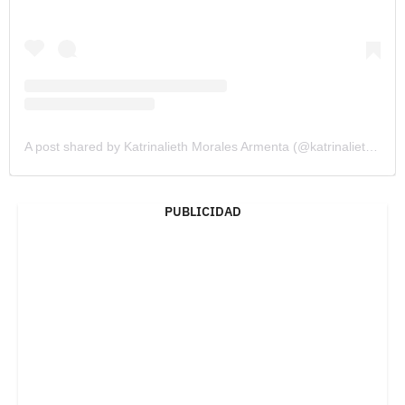
A post shared by Katrinalieth Morales Armenta (@katrinaliethm)
PUBLICIDAD