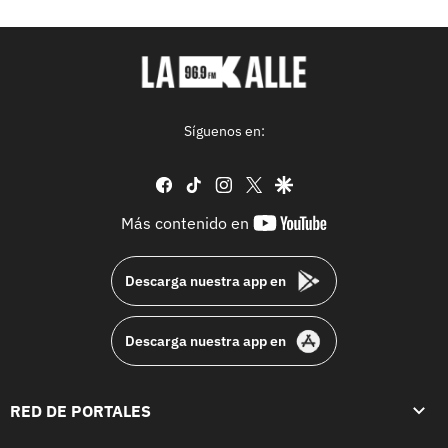
Síguenos en:
facebook
tiktok
instagram
twitter
google
youtube-
Más contenido en
footer
Descarga nuestra app en
Descarga nuestra app en
RED DE PORTALES