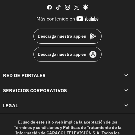
facebook
tiktok
instagram
twitter
google
youtube-
Más contenido en
footer
Descarga nuestra app en
Descarga nuestra app en
RED DE PORTALES
SERVICIOS CORPORATIVOS
LEGAL
El uso de este sitio web implica la aceptación de los
Términos y condiciones
y
Políticas de Tratamiento de la
Información
de
CARACOL TELEVISIÓN S.A.
Todos los