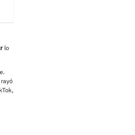
r
lo
e.
 rayó
kTok,