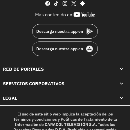
facebook
tiktok
instagram
twitter
google
youtube-
Más contenido en
footer
Descarga nuestra app en
Descarga nuestra app en
RED DE PORTALES
SERVICIOS CORPORATIVOS
LEGAL
El uso de este sitio web implica la aceptación de los
Términos y condiciones
y
Políticas de Tratamiento de la
Información
de
CARACOL TELEVISIÓN S.A.
Todos los
Derechos Reservados D.R.A. Prohibida su reproducción