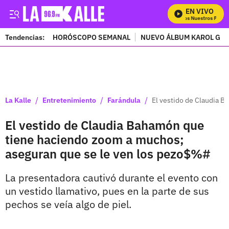
EN VIVO
Mira Todos Nuestros Progra
Tendencias:
HORÓSCOPO SEMANAL
NUEVO ÁLBUM KAROL G
PUBLICIDAD
/
/
/
La Kalle
Entretenimiento
Farándula
El vestido de Claudia 
El vestido de Claudia Bahamón que
tiene haciendo zoom a muchos;
aseguran que se le ven los pezo$%#
La presentadora cautivó durante el evento con
un vestido llamativo, pues en la parte de sus
pechos se veía algo de piel.