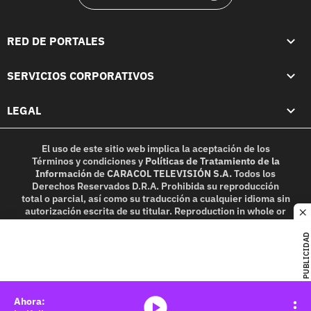
RED DE PORTALES
SERVICIOS CORPORATIVOS
LEGAL
El uso de este sitio web implica la aceptación de los
Términos y condiciones
y
Políticas de Tratamiento de la
Información
de
CARACOL TELEVISIÓN S.A.
Todos los
Derechos Reservados D.R.A. Prohibida su reproducción
total o parcial, así como su traducción a cualquier idioma sin
autorización escrita de su titular. Reproduction in whole or
c
in part, or translation without written permission is
prohibited. All rights reserved 2025.
PUBLICIDAD
MIEMBRO DE:
media-icon