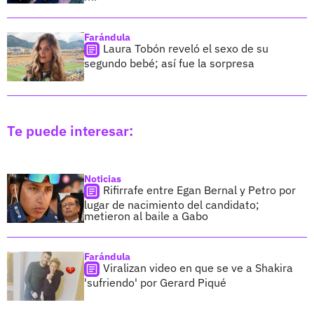
Farándula
Laura Tobón reveló el sexo de su
segundo bebé; así fue la sorpresa
Te puede interesar:
Noticias
Rifirrafe entre Egan Bernal y Petro por
lugar de nacimiento del candidato;
metieron al baile a Gabo
Farándula
Viralizan video en que se ve a Shakira
'sufriendo' por Gerard Piqué