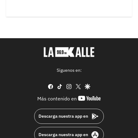
Síguenos en:
facebook
tiktok
instagram
twitter
google
youtube-
Más contenido en
footer
Descarga nuestra app en
Descarga nuestra app en