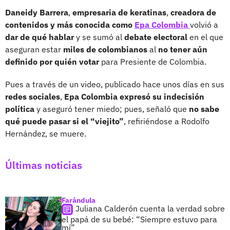
Daneidy Barrera
,
empresaria de keratinas
,
creadora de
contenidos y más conocida como
Epa Colombia
volvió a
dar de qué hablar
y se sumó al
debate electoral
en el que
aseguran estar
miles de colombianos
al
no tener aún
definido por quién votar
para Presiente de Colombia.
Pues a través de un video, publicado hace unos días en sus
redes sociales
,
Epa Colombia expresó su indecisión
política
y aseguró tener miedo; pues, señaló que
no sabe
qué puede pasar si el “viejito”
, refiriéndose a Rodolfo
Hernández, se muere.
Últimas noticias
Farándula
Juliana Calderón cuenta la verdad sobre
el papá de su bebé: “Siempre estuvo para
mí”