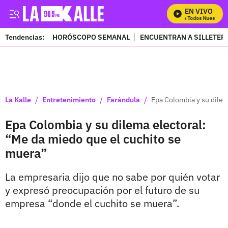
EN VIVO
Mira Todos Nuestros P
Tendencias:
HORÓSCOPO SEMANAL
ENCUENTRAN A SILLETER
PUBLICIDAD
/
/
/
La Kalle
Entretenimiento
Farándula
Epa Colombia y su dilem
Epa Colombia y su dilema electoral:
“Me da miedo que el cuchito se
muera”
La empresaria dijo que no sabe por quién votar
y expresó preocupación por el futuro de su
empresa “donde el cuchito se muera”.