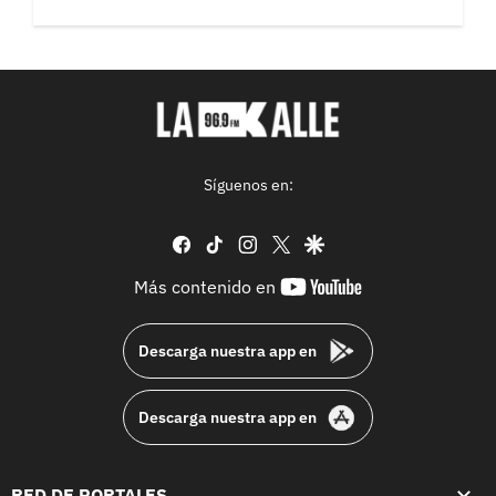
Síguenos en:
facebook
tiktok
instagram
twitter
google
youtube-
Más contenido en
footer
Descarga nuestra app en
Descarga nuestra app en
RED DE PORTALES