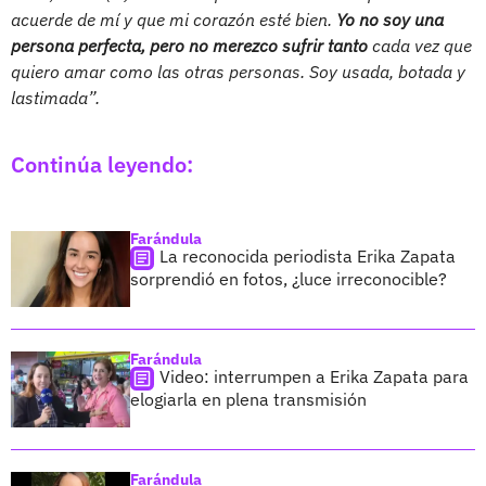
acuerde de mí y que mi corazón esté bien.
Yo no soy una
persona perfecta, pero no merezco sufrir tanto
cada vez que
quiero amar como las otras personas. Soy usada, botada y
lastimada”.
Continúa leyendo:
Farándula
La reconocida periodista Erika Zapata
sorprendió en fotos, ¿luce irreconocible?
Farándula
Video: interrumpen a Erika Zapata para
elogiarla en plena transmisión
Farándula