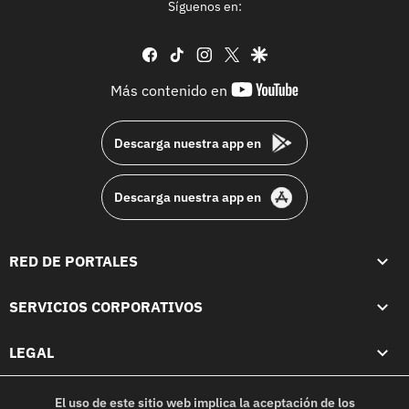
Síguenos en:
facebook
tiktok
instagram
twitter
google
youtube-
Más contenido en
footer
Descarga nuestra app en
Descarga nuestra app en
RED DE PORTALES
SERVICIOS CORPORATIVOS
LEGAL
El uso de este sitio web implica la aceptación de los