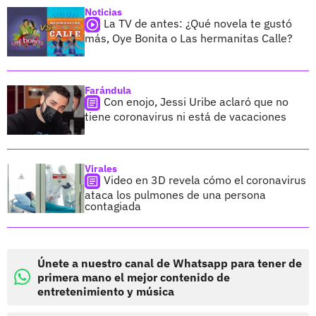
Noticias
La TV de antes: ¿Qué novela te gustó
más, Oye Bonita o Las hermanitas Calle?
Farándula
Con enojo, Jessi Uribe aclaró que no
tiene coronavirus ni está de vacaciones
Virales
Video en 3D revela cómo el coronavirus
ataca los pulmones de una persona
contagiada
Únete a nuestro canal de Whatsapp para tener de
primera mano el mejor contenido de
entretenimiento y música