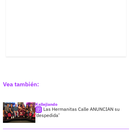
Vea también:
Kallejiando
Las Hermanitas Calle ANUNCIAN su
‘despedida’