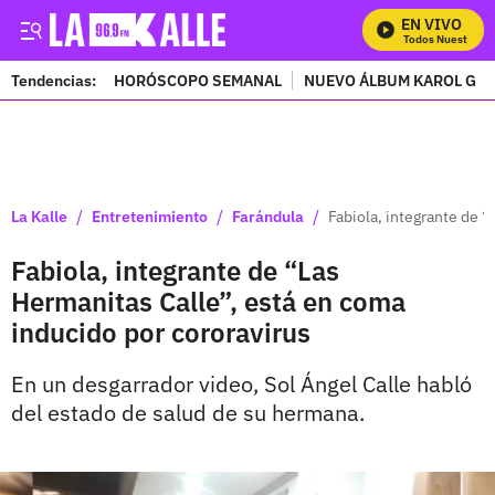
EN VIVO
Mira Todos Nuestros Pr
Tendencias:
HORÓSCOPO SEMANAL
NUEVO ÁLBUM KAROL G
PUBLICIDAD
/
/
/
La Kalle
Entretenimiento
Farándula
Fabiola, integrante de 
Fabiola, integrante de “Las
Hermanitas Calle”, está en coma
inducido por cororavirus
En un desgarrador video, Sol Ángel Calle habló
del estado de salud de su hermana.