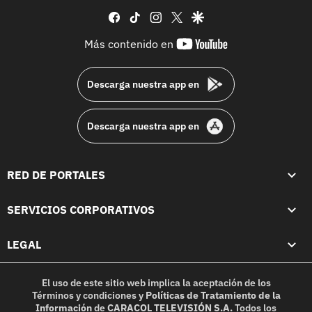
facebook
tiktok
instagram
twitter
google
youtube-
Más contenido en
footer
Descarga nuestra app en
Descarga nuestra app en
RED DE PORTALES
SERVICIOS CORPORATIVOS
LEGAL
El uso de este sitio web implica la aceptación de los
Términos y condiciones
y
Políticas de Tratamiento de la
Información
de
CARACOL TELEVISIÓN S.A.
Todos los