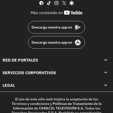
facebook
tiktok
instagram
twitter
google
youtube-
Más contenido en
footer
Descarga nuestra app en
Descarga nuestra app en
RED DE PORTALES
SERVICIOS CORPORATIVOS
LEGAL
El uso de este sitio web implica la aceptación de los
Términos y condiciones
y
Políticas de Tratamiento de la
Información
de
CARACOL TELEVISIÓN S.A.
Todos los
Derechos Reservados D.R.A. Prohibida su reproducción