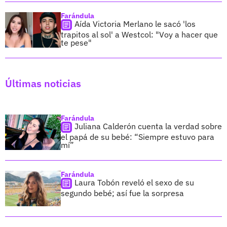
Farándula
Aída Victoria Merlano le sacó 'los
trapitos al sol' a Westcol: "Voy a hacer que
te pese"
Últimas noticias
Farándula
Juliana Calderón cuenta la verdad sobre
el papá de su bebé: “Siempre estuvo para
mí”
Farándula
Laura Tobón reveló el sexo de su
segundo bebé; así fue la sorpresa