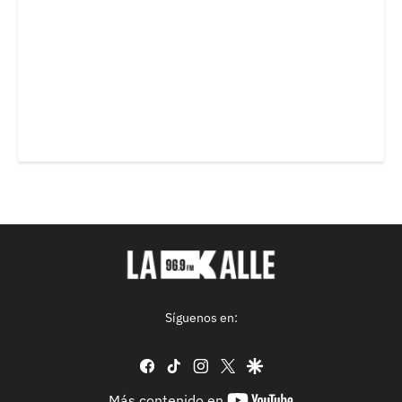
Síguenos en:
facebook
tiktok
instagram
twitter
google
youtube-
Más contenido en