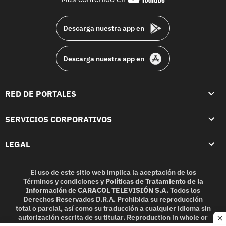
footer
Descarga nuestra app en
Descarga nuestra app en
RED DE PORTALES
SERVICIOS CORPORATIVOS
LEGAL
El uso de este sitio web implica la aceptación de los
Términos y condiciones
y
Políticas de Tratamiento de la
Información
de
CARACOL TELEVISIÓN S.A.
Todos los
Derechos Reservados D.R.A. Prohibida su reproducción
total o parcial, así como su traducción a cualquier idioma sin
autorización escrita de su titular. Reproduction in whole or
c