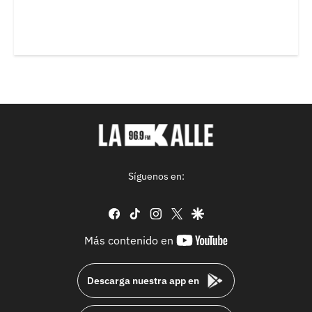
Síguenos en:
facebook
tiktok
instagram
twitter
google
youtube-
Más contenido en
footer
Descarga nuestra app en