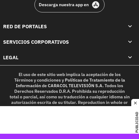
Descarga nuestra app en
RED DE PORTALES
SERVICIOS CORPORATIVOS
LEGAL
El uso de este sitio web implica la aceptación de los
Términos y condiciones
y
Políticas de Tratamiento de la
Información
de
CARACOL TELEVISIÓN S.A.
Todos los
Derechos Reservados D.R.A. Prohibida su reproducción
total o parcial, así como su traducción a cualquier idioma sin
autorización escrita de su titular. Reproduction in whole or
c
in part, or translation without written permission is
prohibited. All rights reserved 2025.
PUBLICIDAD
MIEMBRO DE: