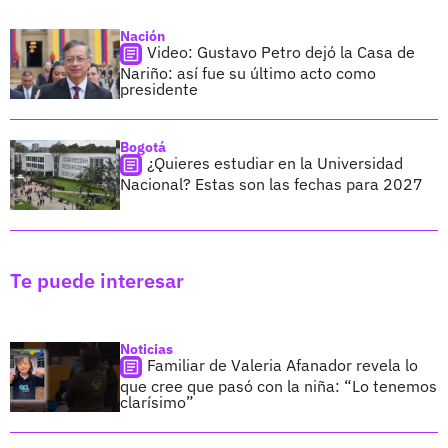
Nación
Video: Gustavo Petro dejó la Casa de
Nariño: así fue su último acto como
presidente
Bogotá
¿Quieres estudiar en la Universidad
Nacional? Estas son las fechas para 2027
Te puede interesar
Noticias
Familiar de Valeria Afanador revela lo
que cree que pasó con la niña: “Lo tenemos
clarísimo”