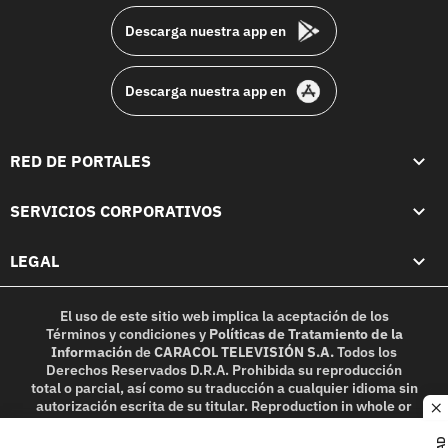
Descarga nuestra app en
Descarga nuestra app en
RED DE PORTALES
SERVICIOS CORPORATIVOS
LEGAL
El uso de este sitio web implica la aceptación de los
Términos y condiciones
y
Políticas de Tratamiento de la
Información
de
CARACOL TELEVISIÓN S.A.
Todos los
Derechos Reservados D.R.A. Prohibida su reproducción
total o parcial, así como su traducción a cualquier idioma sin
autorización escrita de su titular. Reproduction in whole or
c
in part, or translation without written permission is
prohibited. All rights reserved 2025.