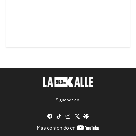
Síguenos en:
facebook
tiktok
instagram
twitter
google
youtube-
Más contenido en
footer