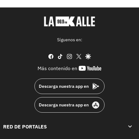
Síguenos en:
facebook
tiktok
instagram
twitter
google
youtube-
Más contenido en
footer
Descarga nuestra app en
Descarga nuestra app en
RED DE PORTALES