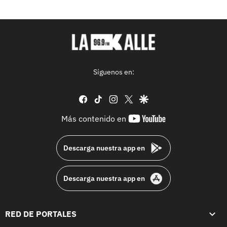
Síguenos en:
facebook
tiktok
instagram
twitter
google
youtube-
Más contenido en
footer
Descarga nuestra app en
Descarga nuestra app en
RED DE PORTALES