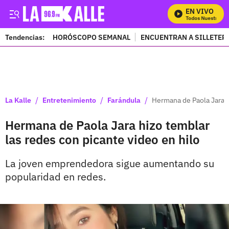
EN VIVO
Mira Todos Nuestros Pr
Tendencias:
HORÓSCOPO SEMANAL
ENCUENTRAN A SILLETER
PUBLICIDAD
/
/
/
La Kalle
Entretenimiento
Farándula
Hermana de Paola Jara h
Hermana de Paola Jara hizo temblar
las redes con picante video en hilo
La joven emprendedora sigue aumentando su
popularidad en redes.