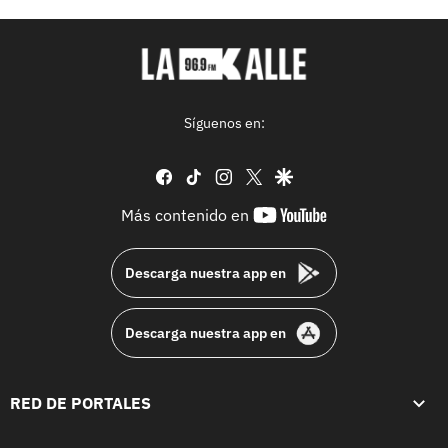
Síguenos en:
facebook
tiktok
instagram
twitter
google
youtube-
Más contenido en
footer
Descarga nuestra app en
Descarga nuestra app en
RED DE PORTALES