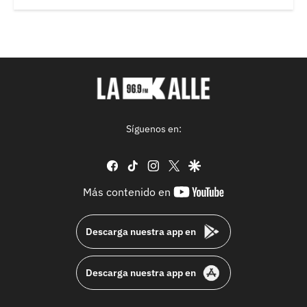
Síguenos en:
facebook
tiktok
instagram
twitter
google
youtube-
Más contenido en
footer
Descarga nuestra app en
Descarga nuestra app en