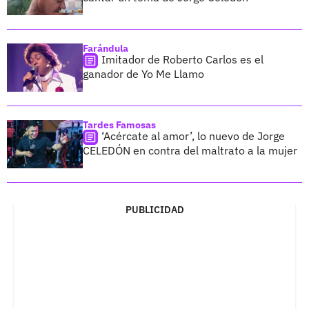
Farándula
Imitador de Roberto Carlos es el
ganador de Yo Me Llamo
Tardes Famosas
‘Acércate al amor’, lo nuevo de Jorge
CELEDÓN en contra del maltrato a la mujer
PUBLICIDAD