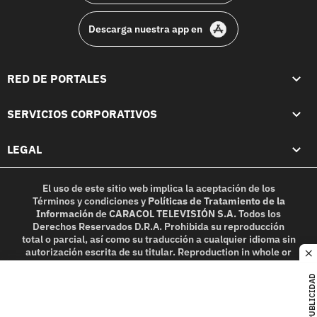
Descarga nuestra app en
RED DE PORTALES
SERVICIOS CORPORATIVOS
LEGAL
El uso de este sitio web implica la aceptación de los
Términos y condiciones
y
Políticas de Tratamiento de la
Información
de
CARACOL TELEVISIÓN S.A.
Todos los
Derechos Reservados D.R.A. Prohibida su reproducción
total o parcial, así como su traducción a cualquier idioma sin
autorización escrita de su titular. Reproduction in whole or
c
in part, or translation without written permission is
prohibited. All rights reserved 2025.
PUBLICIDAD
MIEMBRO DE: