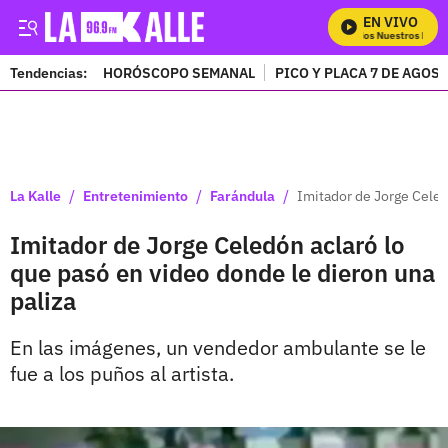
EN VIVO
Mira Todos Nuestros Progr
Tendencias:
HORÓSCOPO SEMANAL
PICO Y PLACA 7 DE AGOS
PUBLICIDAD
/
/
/
La Kalle
Entretenimiento
Farándula
Imitador de Jorge Celed
Imitador de Jorge Celedón aclaró lo
que pasó en video donde le dieron una
paliza
En las imágenes, un vendedor ambulante se le
fue a los puños al artista.