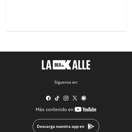
Síguenos en:
facebook
tiktok
instagram
twitter
google
youtube-
Más contenido en
footer
Descarga nuestra app en