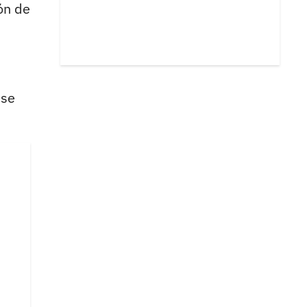
ón de
 se