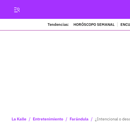
Tendencias:
HORÓSCOPO SEMANAL
ENCU
/
/
/
La Kalle
Entretenimiento
Farándula
¿Intencional o des