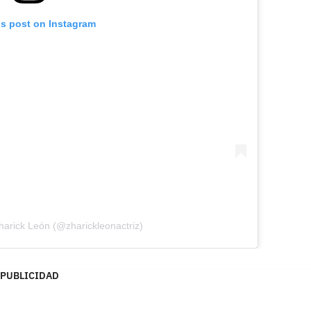
is post on Instagram
harick León (@zharickleonactriz)
PUBLICIDAD