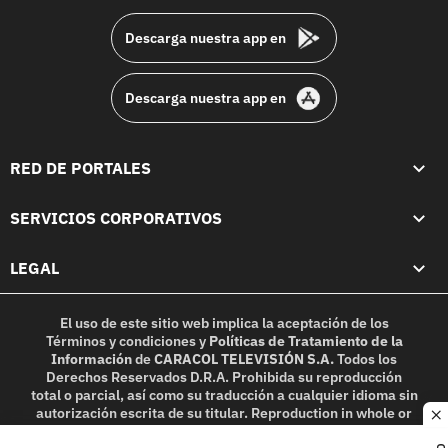
Descarga nuestra app en
Descarga nuestra app en
RED DE PORTALES
SERVICIOS CORPORATIVOS
LEGAL
El uso de este sitio web implica la aceptación de los
Términos y condiciones
y
Políticas de Tratamiento de la
Información
de
CARACOL TELEVISIÓN S.A.
Todos los
Derechos Reservados D.R.A. Prohibida su reproducción
total o parcial, así como su traducción a cualquier idioma sin
autorización escrita de su titular. Reproduction in whole or
c
in part, or translation without written permission is