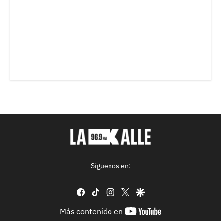
Síguenos en:
facebook
tiktok
instagram
twitter
google
youtube-
Más contenido en
footer