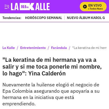
EN VIVO
Mira Todos Nuestros P
Tendencias:
HORÓSCOPO SEMANAL
NUEVO ÁLBUM KAROL G
PUBLICIDAD
/
/
/
La Kalle
Entretenimiento
Farándula
"La keratina de mi herma
"La keratina de mi hermana ya va a
salir y si me toca ponerle mi nombre,
lo hago": Yina Calderón
Nuevamente la huilense elogió el negocio de
Epa Colombia asegurando que apoyaría a su
hermana en la iniciativa que está
emprendiendo.