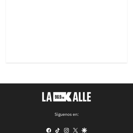
Síguenos en:
facebook
tiktok
instagram
twitter
google