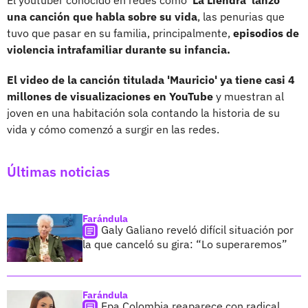
una canción que habla sobre su vida
, las penurias que
tuvo que pasar en su familia, principalmente,
episodios de
violencia intrafamiliar durante su infancia.
El video de la canción titulada 'Mauricio' ya tiene casi 4
millones de visualizaciones en YouTube
y muestran al
joven en una habitación sola contando la historia de su
vida y cómo comenzó a surgir en las redes.
Últimas noticias
Farándula
Galy Galiano reveló difícil situación por
la que canceló su gira: “Lo superaremos”
Farándula
Epa Colombia reaparece con radical