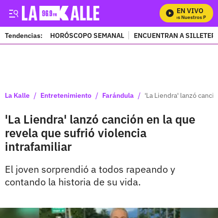
EN VIVO
Mira Todos Nuestros Progra
Tendencias:
HORÓSCOPO SEMANAL
ENCUENTRAN A SILLETER
PUBLICIDAD
/
/
/
La Kalle
Entretenimiento
Farándula
'La Liendra' lanzó canció
'La Liendra' lanzó canción en la que
revela que sufrió violencia
intrafamiliar
El joven sorprendió a todos rapeando y
contando la historia de su vida.