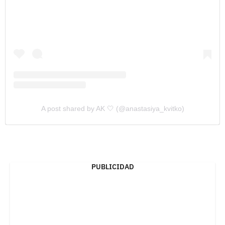
A post shared by AK 🤍 (@anastasiya_kvitko)
PUBLICIDAD