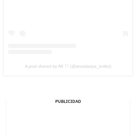
A post shared by AK 🤍 (@anastasiya_kvitko)
PUBLICIDAD