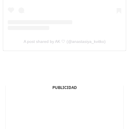
A post shared by AK 🤍 (@anastasiya_kvitko)
PUBLICIDAD