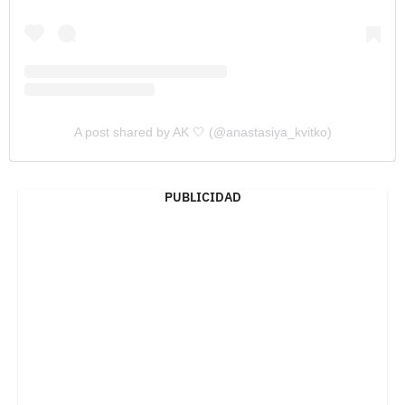
A post shared by AK 🤍 (@anastasiya_kvitko)
PUBLICIDAD