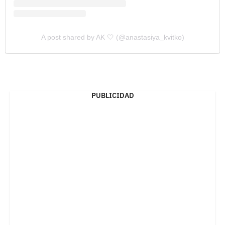
A post shared by AK 🤍 (@anastasiya_kvitko)
PUBLICIDAD