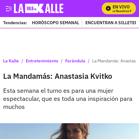
EN VIVO
Mira Todos Nuestros Program
Tendencias:
HORÓSCOPO SEMANAL
ENCUENTRAN A SILLETER
PUBLICIDAD
/
/
/
La Kalle
Entretenimiento
Farándula
La Mandamás: Anastasia
La Mandamás: Anastasia Kvitko
Esta semana el turno es para una mujer
espectacular, que es toda una inspiración para
muchos