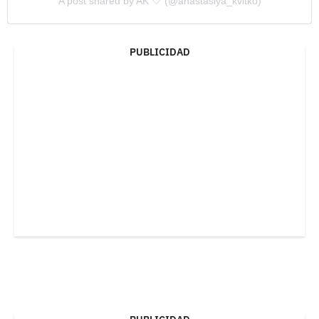
A post shared by AK 🤍 (@anastasiya_kvitko)
PUBLICIDAD