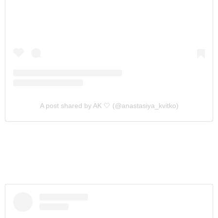
A post shared by AK 🤍 (@anastasiya_kvitko)