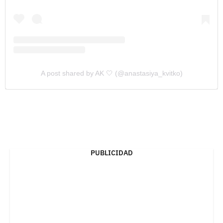
A post shared by AK 🤍 (@anastasiya_kvitko)
PUBLICIDAD