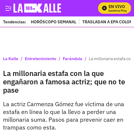
EN VIVO
Mira Todos Nuestros Programas
Tendencias:
HORÓSCOPO SEMANAL
TRASLADAN A EPA COLOM
PUBLICIDAD
/
/
/
La Kalle
Entretenimiento
Farándula
La millonaria estafa con
La millonaria estafa con la que
engañaron a famosa actriz; que no te
pase
La actriz Carmenza Gómez fue víctima de una
estafa en línea lo que la llevo a perder una
millonaria suma. Pasos para prevenir caer en
trampas como esta.