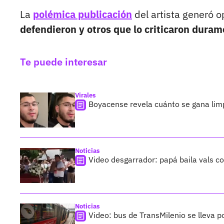
La
polémica publicación
del artista generó o
defendieron y otros que lo criticaron duram
Te puede interesar
Virales
Boyacense revela cuánto se gana lim
Noticias
Video desgarrador: papá baila vals co
Noticias
Video: bus de TransMilenio se lleva p