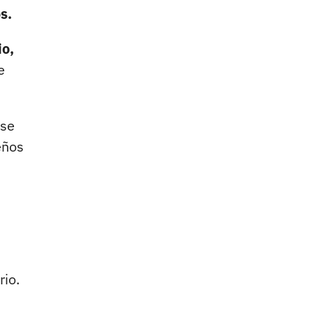
s.
io,
e
 se
eños
rio.