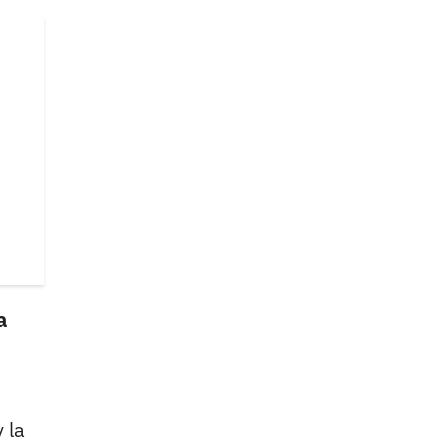
a
 la