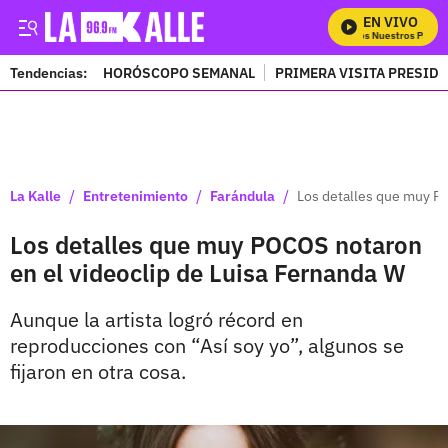
EN VIVO
Mira Todos Nuestros Progra
Tendencias:
HORÓSCOPO SEMANAL
PRIMERA VISITA PRESID
PUBLICIDAD
/
/
/
La Kalle
Entretenimiento
Farándula
Los detalles que muy P
Los detalles que muy POCOS notaron
en el videoclip de Luisa Fernanda W
Aunque la artista logró récord en
reproducciones con “Así soy yo”, algunos se
fijaron en otra cosa.