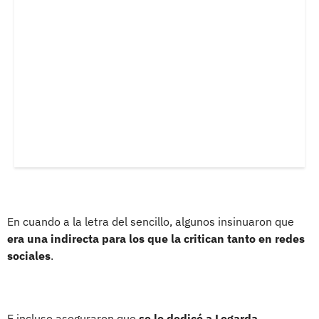
En cuando a la letra del sencillo, algunos insinuaron que
era una indirecta para los que la critican tanto en redes
sociales
.
E incluso aseguraron que
se lo dedicó a Legarda
.