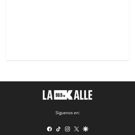
Síguenos en:
facebook
tiktok
instagram
twitter
google