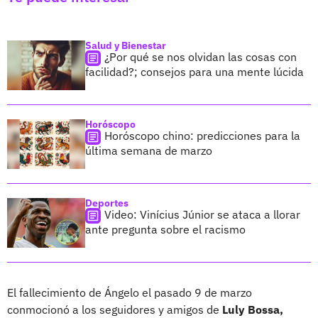
Salud y Bienestar
¿Por qué se nos olvidan las cosas con
facilidad?; consejos para una mente lúcida
Horóscopo
Horóscopo chino: predicciones para la
última semana de marzo
Deportes
Video: Vinícius Júnior se ataca a llorar
ante pregunta sobre el racismo
El fallecimiento de Ángelo el pasado 9 de marzo
conmocionó a los seguidores y amigos de
Luly Bossa,