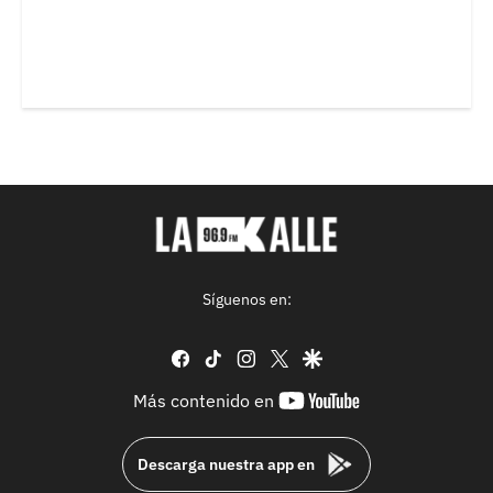
Síguenos en:
facebook
tiktok
instagram
twitter
google
youtube-
Más contenido en
footer
Descarga nuestra app en