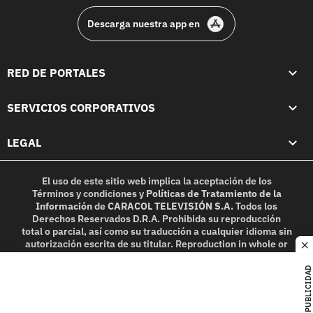
Descarga nuestra app en
RED DE PORTALES
SERVICIOS CORPORATIVOS
LEGAL
El uso de este sitio web implica la aceptación de los
Términos y condiciones
y
Políticas de Tratamiento de la
Información
de
CARACOL TELEVISIÓN S.A.
Todos los
Derechos Reservados D.R.A. Prohibida su reproducción
total o parcial, así como su traducción a cualquier idioma sin
autorización escrita de su titular. Reproduction in whole or
c
in part, or translation without written permission is
prohibited. All rights reserved 2025.
PUBLICIDAD
MIEMBRO DE: