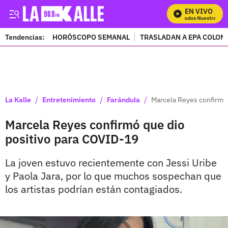
EN VIVO
Mira Todos Nuestros Prog
Tendencias:
HORÓSCOPO SEMANAL
TRASLADAN A EPA COLOM
PUBLICIDAD
/
/
/
La Kalle
Entretenimiento
Farándula
Marcela Reyes confirmó
Marcela Reyes confirmó que dio
positivo para COVID-19
La joven estuvo recientemente con Jessi Uribe
y Paola Jara, por lo que muchos sospechan que
los artistas podrían están contagiados.