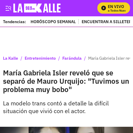
EN VIVO
Mira Todos Nuestros 
Tendencias:
HORÓSCOPO SEMANAL
ENCUENTRAN A SILLETER
PUBLICIDAD
/
/
/
La Kalle
Entretenimiento
Farándula
María Gabriela Isler re
María Gabriela Isler reveló que se
separó de Mauro Urquijo: "Tuvimos un
problema muy bobo"
La modelo trans contó a detalle la difícil
situación que vivió con el actor.