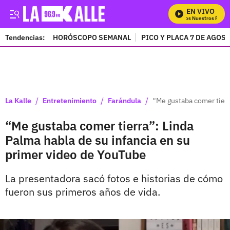
EN VIVO
Mira Todos Nuestros Progra
Tendencias:
HORÓSCOPO SEMANAL
PICO Y PLACA 7 DE AGOS
PUBLICIDAD
/
/
/
La Kalle
Entretenimiento
Farándula
“Me gustaba comer tierr
“Me gustaba comer tierra”: Linda
Palma habla de su infancia en su
primer video de YouTube
La presentadora sacó fotos e historias de cómo
fueron sus primeros años de vida.