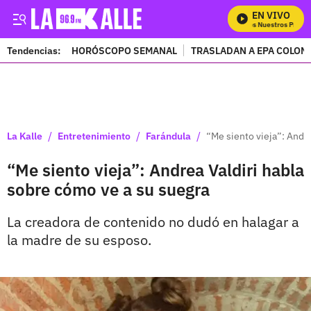
EN VIVO
Mira Todos Nuestros Progra
Tendencias:
HORÓSCOPO SEMANAL
TRASLADAN A EPA COLOM
PUBLICIDAD
/
/
/
La Kalle
Entretenimiento
Farándula
“Me siento vieja”: Andr
“Me siento vieja”: Andrea Valdiri habla
sobre cómo ve a su suegra
La creadora de contenido no dudó en halagar a
la madre de su esposo.