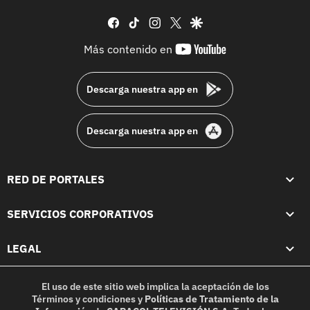
facebook
tiktok
instagram
twitter
google
youtube-
Más contenido en
footer
Descarga nuestra app en
Descarga nuestra app en
RED DE PORTALES
SERVICIOS CORPORATIVOS
LEGAL
El uso de este sitio web implica la aceptación de los
Términos y condiciones
y
Políticas de Tratamiento de la