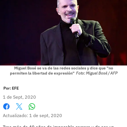
Miguel Bosé se va de las redes sociales y dice que "no
permiten la libertad de expresión"
Foto: Miguel Bosé / AFP
Por:
EFE
1 de Sept, 2020
Whatsapp
Facebook
X
Actualizado: 1 de sept, 2020
Tras más de 40 años de impecable carrera y de ser un