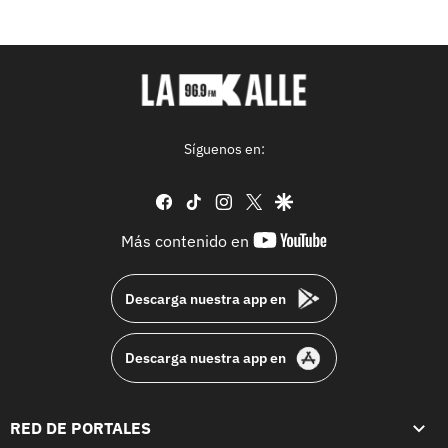
Síguenos en:
facebook
tiktok
instagram
twitter
google
youtube-
Más contenido en
footer
Descarga nuestra app en
Descarga nuestra app en
RED DE PORTALES