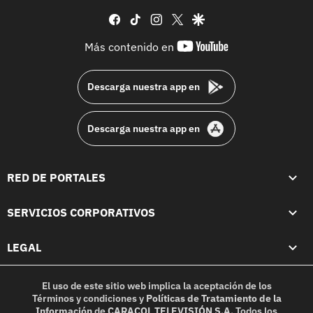
facebook
tiktok
instagram
twitter
google
youtube-
Más contenido en
footer
Descarga nuestra app en
Descarga nuestra app en
RED DE PORTALES
SERVICIOS CORPORATIVOS
LEGAL
El uso de este sitio web implica la aceptación de los
Términos y condiciones
y
Políticas de Tratamiento de la
Información
de
CARACOL TELEVISIÓN S.A.
Todos los