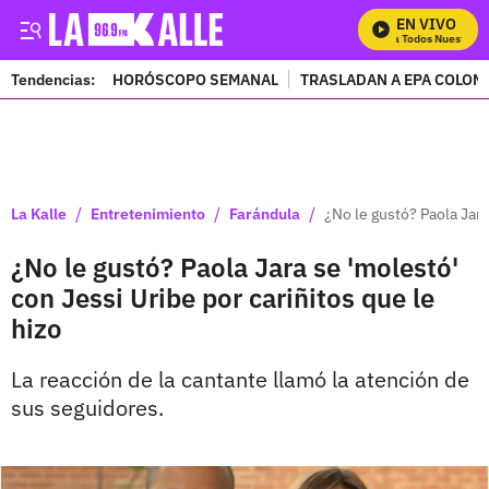
EN VIVO
Mira Todos Nuestros P
Tendencias:
HORÓSCOPO SEMANAL
TRASLADAN A EPA COLOM
PUBLICIDAD
/
/
/
La Kalle
Entretenimiento
Farándula
¿No le gustó? Paola Jara
¿No le gustó? Paola Jara se 'molestó'
con Jessi Uribe por cariñitos que le
hizo
La reacción de la cantante llamó la atención de
sus seguidores.