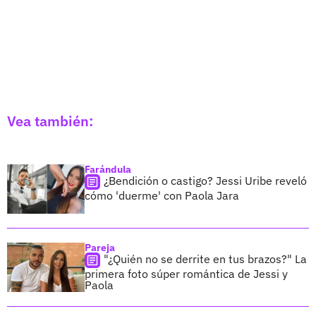
Vea también:
Farándula
¿Bendición o castigo? Jessi Uribe reveló
cómo 'duerme' con Paola Jara
Pareja
"¿Quién no se derrite en tus brazos?" La
primera foto súper romántica de Jessi y
Paola