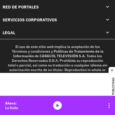
RED DE PORTALES
SERVICIOS CORPORATIVOS
LEGAL
El uso de este sitio web implica la aceptación de los
Términos y condiciones
y
Políticas de Tratamiento de la
Información
de
CARACOL TELEVISIÓN S.A.
Todos los
Derechos Reservados D.R.A. Prohibida su reproducción
total o parcial, así como su traducción a cualquier idioma sin
autorización escrita de su titular. Reproduction in whole or
c
in part, or translation without written permission is
prohibited. All rights reserved 2025.
PUBLICIDAD
MIEMBRO DE:
media-icon
La Kalle