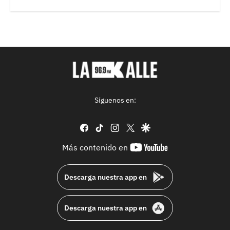
Síguenos en:
facebook
tiktok
instagram
twitter
google
youtube-
Más contenido en
footer
Descarga nuestra app en
Descarga nuestra app en