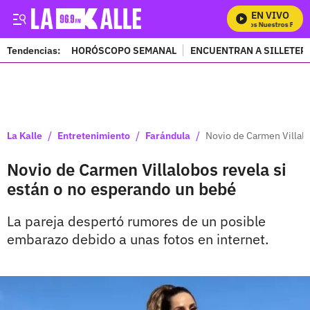
EN VIVO
Mira Todos Nuestros Progra
Tendencias:
HORÓSCOPO SEMANAL
ENCUENTRAN A SILLETER
PUBLICIDAD
/
/
/
La Kalle
Entretenimiento
Farándula
Novio de Carmen Villalo
Novio de Carmen Villalobos revela si
están o no esperando un bebé
La pareja despertó rumores de un posible
embarazo debido a unas fotos en internet.