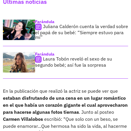
Últimas noticias
Farándula
Juliana Calderón cuenta la verdad sobre
el papá de su bebé: “Siempre estuvo para
mí”
Farándula
Laura Tobón reveló el sexo de su
segundo bebé; así fue la sorpresa
En la publicación que realizó la actriz se puede ver que
estaban disfrutando de una cena en un lugar romántico
en el que había un corazón gigante el cual aprovecharon
para hacerse algunas fotos tiernas
. Junto al posteo
Carmen Villalobos
escribió: "Que solo con un beso, se
puede enamorar...Que hermosa ha sido la vida, al hacerme