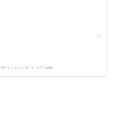
Ναtαlία Bαrulίch 🌹 (@natalia)