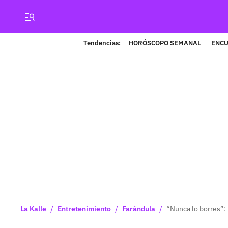
Tendencias:
HORÓSCOPO SEMANAL
ENCU
/
/
/
La Kalle
Entretenimiento
Farándula
“Nunca lo borres”: 