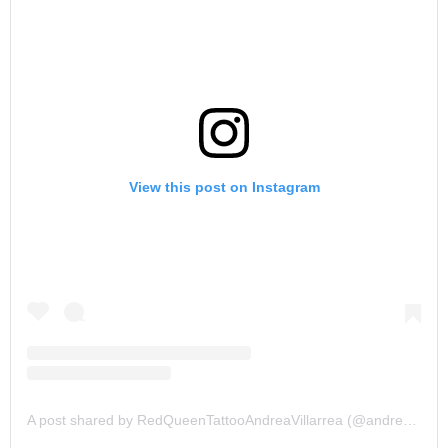
View this post on Instagram
A post shared by RedQueenTattooAndreaVillarrea (@andreavillarreal.redqueen)