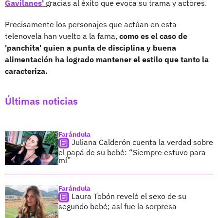
Gavilanes'
gracias al éxito que evoca su trama y actores.
Precisamente los personajes que actúan en esta
telenovela han vuelto a la fama,
como es el caso de
'panchita' quien a punta de disciplina y buena
alimentación ha logrado mantener el estilo que tanto la
caracteriza.
Últimas noticias
Farándula
Juliana Calderón cuenta la verdad sobre
el papá de su bebé: “Siempre estuvo para
mí”
Farándula
Laura Tobón reveló el sexo de su
segundo bebé; así fue la sorpresa