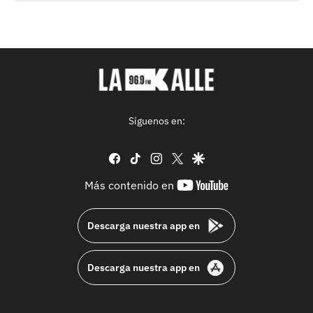
Síguenos en:
facebook
tiktok
instagram
twitter
google
youtube-
Más contenido en
footer
Descarga nuestra app en
Descarga nuestra app en