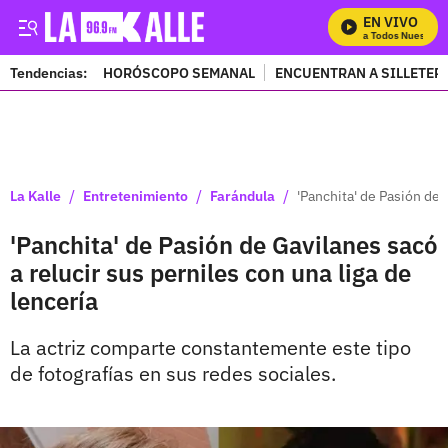
EN VIVO
Mira Todos Nuestros 
Tendencias:
HORÓSCOPO SEMANAL
ENCUENTRAN A SILLETER
PUBLICIDAD
/
/
/
La Kalle
Entretenimiento
Farándula
'Panchita' de Pasión de 
'Panchita' de Pasión de Gavilanes sacó
a relucir sus perniles con una liga de
lencería
La actriz comparte constantemente este tipo
de fotografías en sus redes sociales.