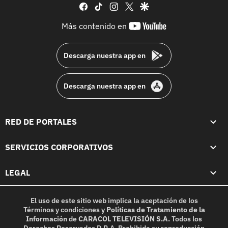
facebook
tiktok
instagram
twitter
google
youtube-
Más contenido en
footer
Descarga nuestra app en
Descarga nuestra app en
RED DE PORTALES
SERVICIOS CORPORATIVOS
LEGAL
El uso de este sitio web implica la aceptación de los
Términos y condiciones
y
Políticas de Tratamiento de la
Información
de
CARACOL TELEVISIÓN S.A.
Todos los