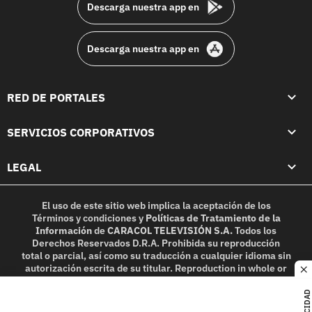
Descarga nuestra app en
Descarga nuestra app en
RED DE PORTALES
SERVICIOS CORPORATIVOS
LEGAL
El uso de este sitio web implica la aceptación de los
Términos y condiciones
y
Políticas de Tratamiento de la
Información
de
CARACOL TELEVISIÓN S.A.
Todos los
Derechos Reservados D.R.A. Prohibida su reproducción
total o parcial, así como su traducción a cualquier idioma sin
autorización escrita de su titular. Reproduction in whole or
c
in part, or translation without written permission is
prohibited. All rights reserved 2025.