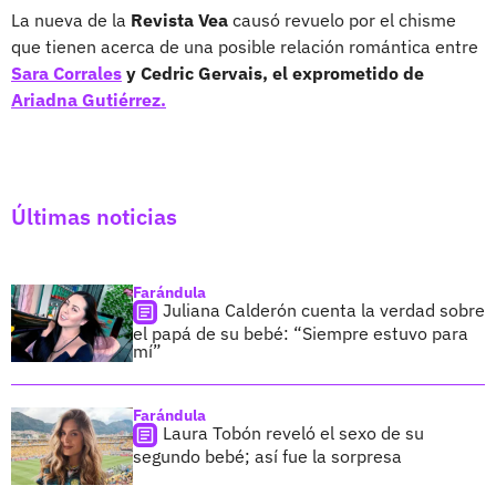
La nueva de la
Revista Vea
causó revuelo por el chisme
que tienen acerca de una posible relación romántica entre
Sara Corrales
y Cedric Gervais, el exprometido de
Ariadna Gutiérrez.
Últimas noticias
Farándula
Juliana Calderón cuenta la verdad sobre
el papá de su bebé: “Siempre estuvo para
mí”
Farándula
Laura Tobón reveló el sexo de su
segundo bebé; así fue la sorpresa