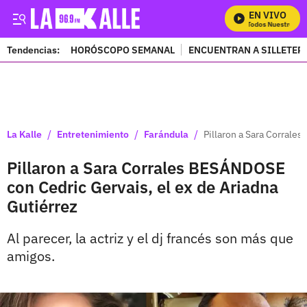
EN VIVO
Mira Todos Nuestros Pro
Tendencias:
HORÓSCOPO SEMANAL
ENCUENTRAN A SILLETER
PUBLICIDAD
/
/
/
La Kalle
Entretenimiento
Farándula
Pillaron a Sara Corrale
Pillaron a Sara Corrales BESÁNDOSE
con Cedric Gervais, el ex de Ariadna
Gutiérrez
Al parecer, la actriz y el dj francés son más que
amigos.