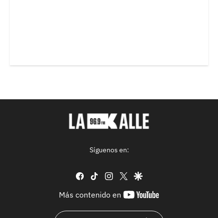
Síguenos en:
facebook
tiktok
instagram
twitter
google
youtube-
Más contenido en
footer