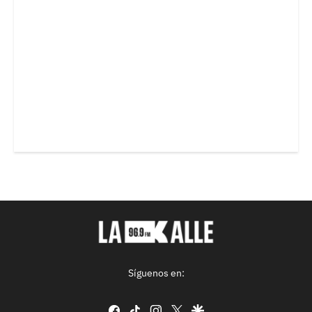
Síguenos en:
facebook
tiktok
instagram
twitter
google