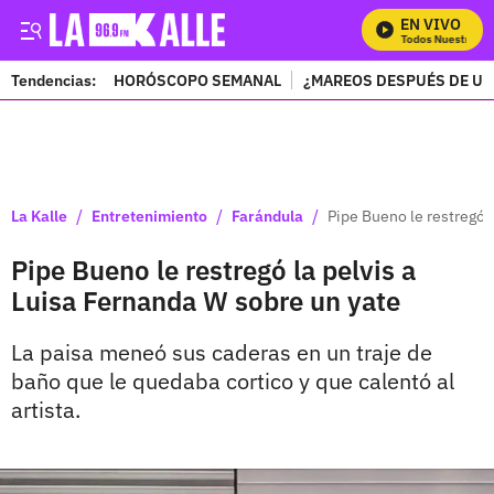
EN VIVO
Mira Todos Nuestros Pr
Tendencias:
HORÓSCOPO SEMANAL
¿MAREOS DESPUÉS DE UN
PUBLICIDAD
/
/
/
La Kalle
Entretenimiento
Farándula
Pipe Bueno le restregó 
Pipe Bueno le restregó la pelvis a
Luisa Fernanda W sobre un yate
La paisa meneó sus caderas en un traje de
baño que le quedaba cortico y que calentó al
artista.