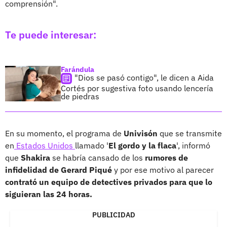
comprensión".
Te puede interesar:
Farándula
"Dios se pasó contigo", le dicen a Aida
Cortés por sugestiva foto usando lencería
de piedras
En su momento, el programa de
Univisón
que se transmite
en
Estados Unidos
llamado '
El gordo y la flaca
', informó
que
Shakira
se habría cansado de los
rumores de
infidelidad de Gerard Piqué
y por ese motivo al parecer
contrató un equipo de detectives privados para que lo
siguieran las 24 horas.
PUBLICIDAD