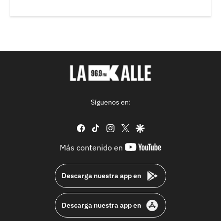
Síguenos en:
facebook
tiktok
instagram
twitter
google
youtube-
Más contenido en
footer
Descarga nuestra app en
Descarga nuestra app en