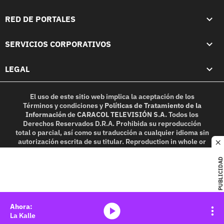
RED DE PORTALES
SERVICIOS CORPORATIVOS
LEGAL
El uso de este sitio web implica la aceptación de los
Términos y condiciones
y
Políticas de Tratamiento de la
Información
de
CARACOL TELEVISIÓN S.A.
Todos los
Derechos Reservados D.R.A. Prohibida su reproducción
total o parcial, así como su traducción a cualquier idioma sin
autorización escrita de su titular. Reproduction in whole or
c
in part, or translation without written permission is
prohibited. All rights reserved 2025.
PUBLICIDAD
MIEMBRO DE:
media-icon
La Kalle