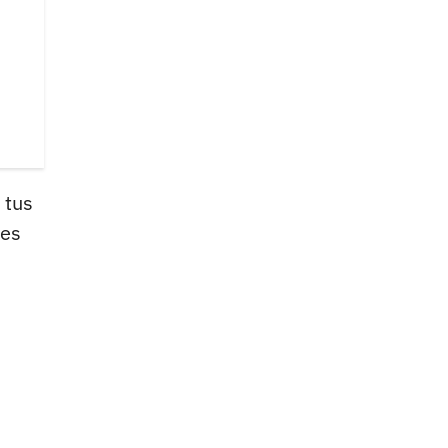
 tus
des