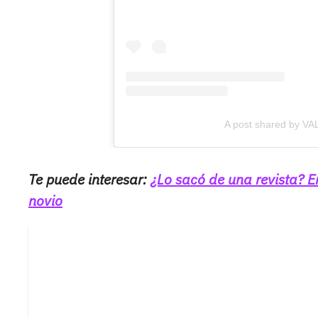
A post shared by V
Te puede interesar:
¿Lo sacó de una revista? E
novio