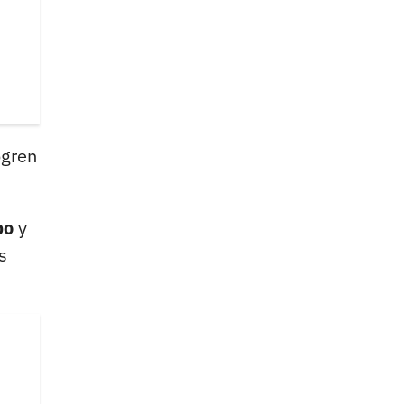
ogren
po
y
s