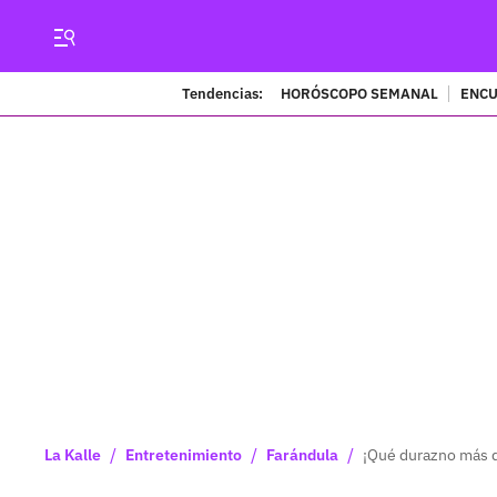
Tendencias:
HORÓSCOPO SEMANAL
ENCU
/
/
/
La Kalle
Entretenimiento
Farándula
¡Qué durazno más d