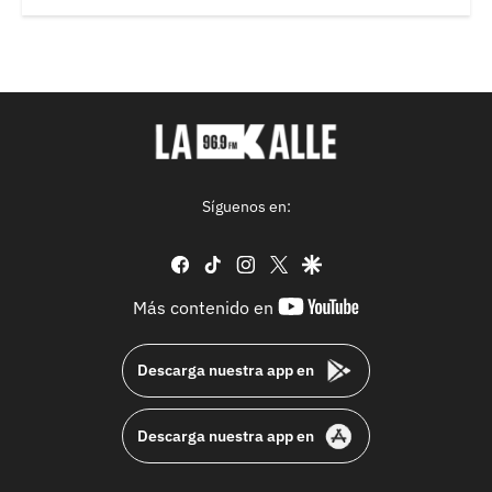
Síguenos en:
facebook
tiktok
instagram
twitter
google
youtube-
Más contenido en
footer
Descarga nuestra app en
Descarga nuestra app en