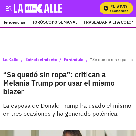
EN VIVO
Mira Todos Nuestros P
Tendencias:
HORÓSCOPO SEMANAL
TRASLADAN A EPA COLOM
PUBLICIDAD
/
/
/
La Kalle
Entretenimiento
Farándula
“Se quedó sin ropa”: cr
“Se quedó sin ropa”: critican a
Melania Trump por usar el mismo
blazer
La esposa de Donald Trump ha usado el mismo
en tres ocasiones y ha generado polémica.