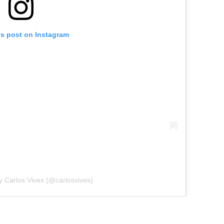
is post on Instagram
y Carlos Vives (@carlosvives)