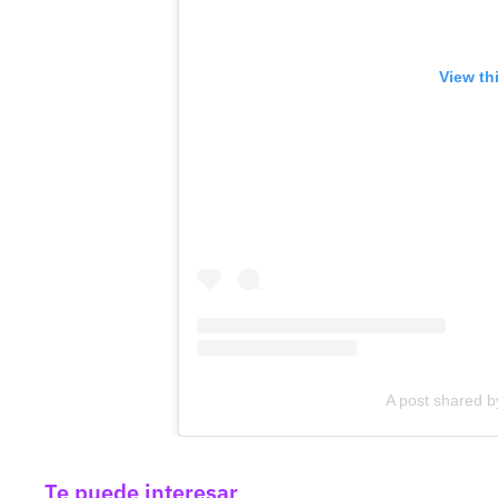
View th
A post shared b
Te puede interesar