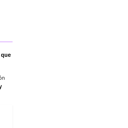
 que
ón
y