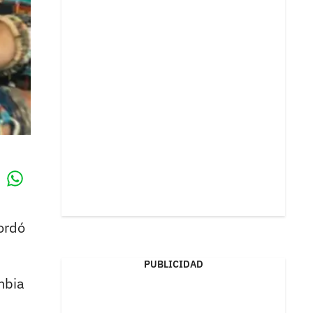
Whatsapp
k
ordó
PUBLICIDAD
mbia