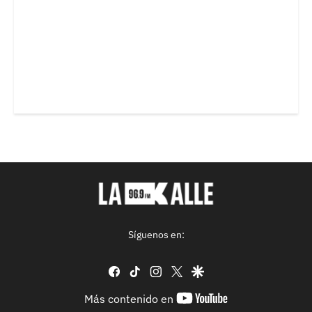
Síguenos en:
facebook
tiktok
instagram
twitter
google
youtube-
Más contenido en
footer