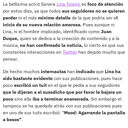
La bellísima actriz llanera
Lina Tejeiro
es
foco de atención
por estos días, ya que todos
sus seguidores no se quieren
perder
ni el más
mínimo detalle
de la que podría ser e
l
inicio de su nueva relación amorosa.
Pues aunque ni
Lina, ni el hombre implicado, identificado como
Juan
Duque,
quien se dedica a la creación de contenido y a la
música,
no han confirmado la noticia,
lo cierto es que sus
constantes interacciones en
Twitter
han dejado mucho que
pensar.
De hecho
muchos
internautas
han
indicado
que
Lina ha
sido bastante evidente
con sus publicaciones, pues hace
poco
escribió un tuit
en el que le pedía a sus seguidores
que le dijeran a el susodicho que por favor le bajara un
poco
sino ella
iba a terminar enamorada.
Sin embargo el
tampoco se ha quedado atrás con sus publicaciones pues
en uno de sus tuits escribió: "
Mood: Agarrando la pantalla
a besos"
.