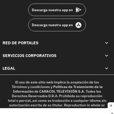
Descarga nuestra app en
Descarga nuestra app en
RED DE PORTALES
SERVICIOS CORPORATIVOS
LEGAL
El uso de este sitio web implica la aceptación de los
Términos y condiciones
y
Políticas de Tratamiento de la
Información
de
CARACOL TELEVISIÓN S.A.
Todos los
Derechos Reservados D.R.A. Prohibida su reproducción
total o parcial, así como su traducción a cualquier idioma sin
autorización escrita de su titular. Reproduction in whole or
c
in part, or translation without written permission is