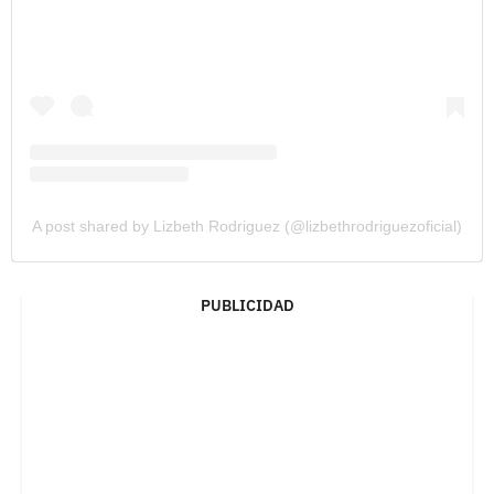
A post shared by Lizbeth Rodriguez (@lizbethrodriguezoficial)
PUBLICIDAD