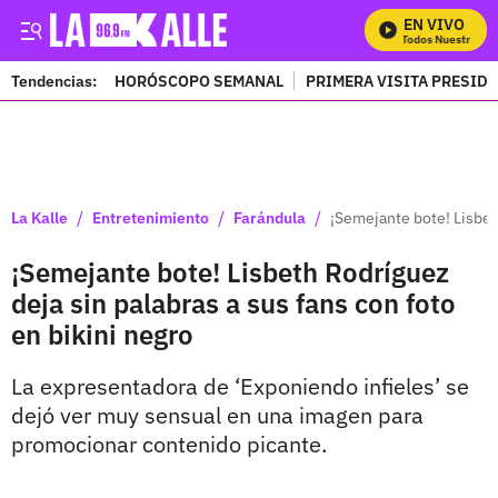
EN VIVO
Mira Todos Nuestros Pr
Tendencias:
HORÓSCOPO SEMANAL
PRIMERA VISITA PRESID
PUBLICIDAD
/
/
/
La Kalle
Entretenimiento
Farándula
¡Semejante bote! Lisbeth
¡Semejante bote! Lisbeth Rodríguez
deja sin palabras a sus fans con foto
en bikini negro
La expresentadora de ‘Exponiendo infieles’ se
dejó ver muy sensual en una imagen para
promocionar contenido picante.