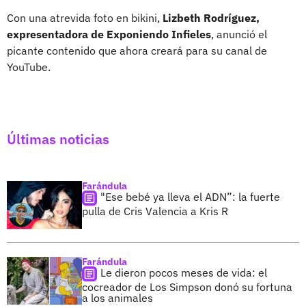
Con una atrevida foto en bikini,
Lizbeth Rodríguez,
expresentadora de Exponiendo Infieles
, anunció el
picante contenido que ahora creará para su canal de
YouTube.
Últimas noticias
Farándula
"Ese bebé ya lleva el ADN”: la fuerte
pulla de Cris Valencia a Kris R
Farándula
Le dieron pocos meses de vida: el
cocreador de Los Simpson donó su fortuna
a los animales