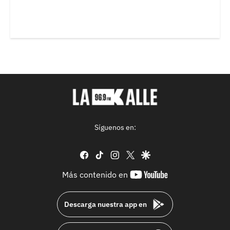
Síguenos en:
facebook
tiktok
instagram
twitter
google
youtube-
Más contenido en
footer
Descarga nuestra app en