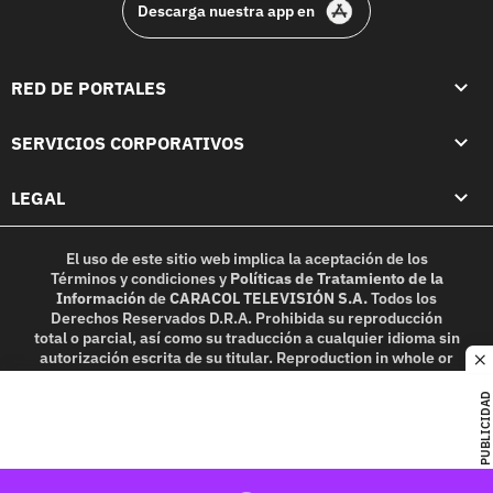
Descarga nuestra app en
RED DE PORTALES
SERVICIOS CORPORATIVOS
LEGAL
El uso de este sitio web implica la aceptación de los
Términos y condiciones
y
Políticas de Tratamiento de la
Información
de
CARACOL TELEVISIÓN S.A.
Todos los
Derechos Reservados D.R.A. Prohibida su reproducción
total o parcial, así como su traducción a cualquier idioma sin
autorización escrita de su titular. Reproduction in whole or
c
in part, or translation without written permission is
prohibited. All rights reserved 2025.
PUBLICIDAD
MIEMBRO DE: