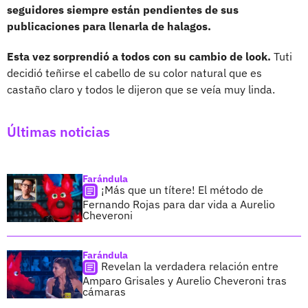
seguidores siempre están pendientes de sus
publicaciones para llenarla de halagos.
Esta vez sorprendió a todos con su cambio de look.
Tuti
decidió teñirse el cabello de su color natural que es
castaño claro y todos le dijeron que se veía muy linda.
Últimas noticias
Farándula
¡Más que un títere! El método de
Fernando Rojas para dar vida a Aurelio
Cheveroni
Farándula
Revelan la verdadera relación entre
Amparo Grisales y Aurelio Cheveroni tras
cámaras