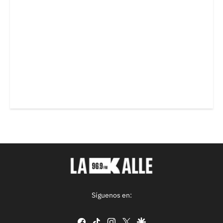
Síguenos en:
facebook
tiktok
instagram
twitter
google