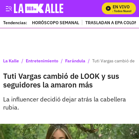
EN VIVO
Mira Todos Nuestros P
Tendencias:
HORÓSCOPO SEMANAL
TRASLADAN A EPA COLOM
PUBLICIDAD
/
/
/
La Kalle
Entretenimiento
Farándula
Tuti Vargas cambió de 
Tuti Vargas cambió de LOOK y sus
seguidores la amaron más
La influencer decidió dejar atrás la cabellera
rubia.