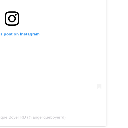
is post on Instagram
lique Boyer RD (@angeliqueboyerrd)