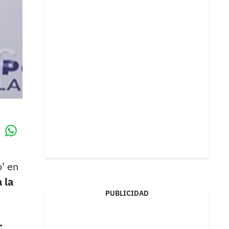
Whatsapp
k
' en
 la
PUBLICIDAD
.