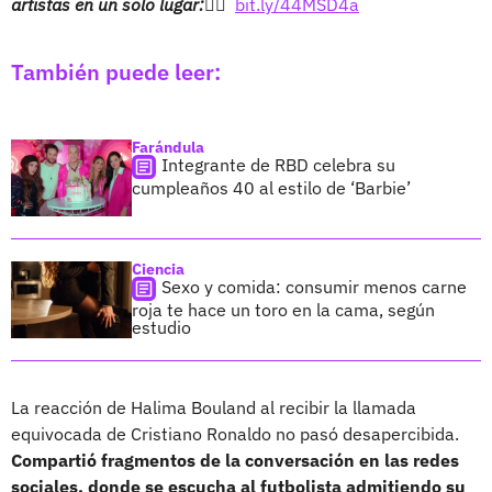
artistas en un solo lugar:👉🏻
bit.ly/44MSD4a
También puede leer:
Farándula
Integrante de RBD celebra su
cumpleaños 40 al estilo de ‘Barbie’
Ciencia
Sexo y comida: consumir menos carne
roja te hace un toro en la cama, según
estudio
La reacción de Halima Bouland al recibir la llamada
equivocada de Cristiano Ronaldo no pasó desapercibida.
Compartió fragmentos de la conversación en las redes
sociales, donde se escucha al futbolista admitiendo su